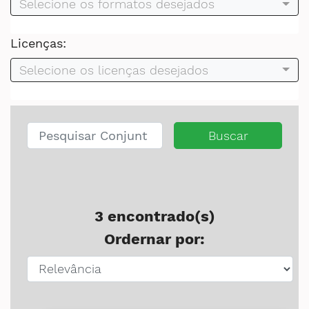
Selecione os formatos desejados
Secretaria de Governo
Licenças:
Gabinete de Segurança Institucional
Selecione os licenças desejados
Advocacia-Geral da União
Banco Central do Brasil
Buscar
Planalto
3 encontrado(s)
Ordernar por: