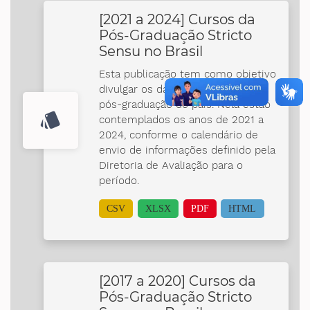
[2021 a 2024] Cursos da
Pós-Graduação Stricto
Sensu no Brasil
Esta publicação tem como objetivo
divulgar os dados dos cursos de
pós-graduação do país. Nela estão
style
contemplados os anos de 2021 a
2024, conforme o calendário de
envio de informações definido pela
Diretoria de Avaliação para o
período.
CSV
XLSX
PDF
HTML
[2017 a 2020] Cursos da
Pós-Graduação Stricto