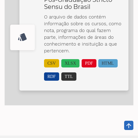
Sensu do Brasil
O arquivo de dados contém
informação sobre os cursos, como
nota, programa do qual fazem
style
parte, informações de áreas do
conhecimento e insituição a que
pertencem.
CSV
XLSX
PDF
HTML
RDF
TTL
arrow_upward