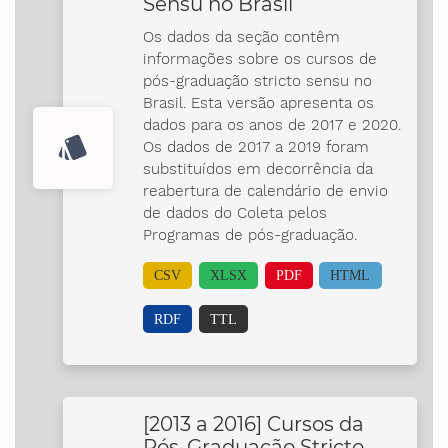
Sensu no Brasil
Os dados da seção contêm
informações sobre os cursos de
pós-graduação stricto sensu no
Brasil. Esta versão apresenta os
dados para os anos de 2017 e 2020.
style
Os dados de 2017 a 2019 foram
substituídos em decorrência da
reabertura de calendário de envio
de dados do Coleta pelos
Programas de pós-graduação.
CSV
XLSX
PDF
HTML
RDF
TTL
[2013 a 2016] Cursos da
Pós-Graduação Stricto