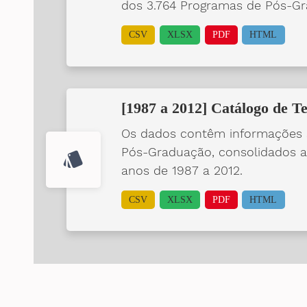
dos 3.764 Programas de Pós-Gr
CSV
XLSX
PDF
HTML
[1987 a 2012] Catálogo de Te
Os dados contêm informações s
Pós-Graduação, consolidados a
style
anos de 1987 a 2012.
CSV
XLSX
PDF
HTML