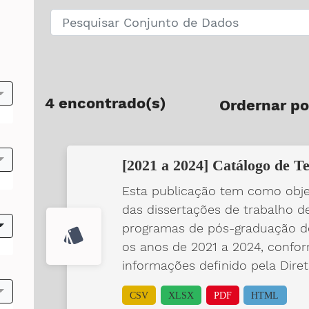
4 encontrado(s)
Ordernar po
[2021 a 2024] Catálogo de Te
Esta publicação tem como objet
das dissertações de trabalho d
programas de pós-graduação do
style
os anos de 2021 a 2024, confor
informações definido pela Diret
CSV
XLSX
PDF
HTML