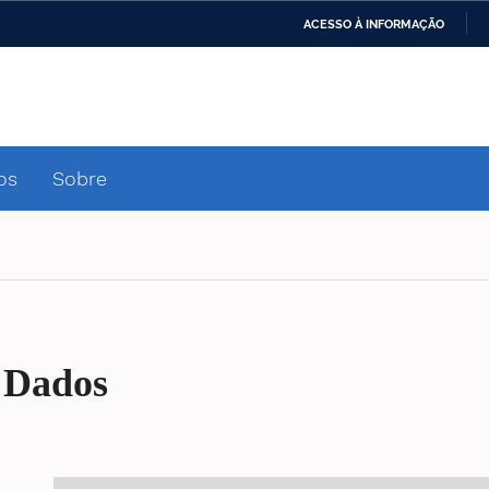
ACESSO À INFORMAÇÃO
Ministério da Defesa
Ministério das Relações
Mini
IR
Exteriores
PARA
O
Ministério da Cidadania
Ministério da Saúde
Mini
CONTEÚDO
os
Sobre
Ministério do
Controladoria-Geral da
Mini
Desenvolvimento Regional
União
Famí
Hum
Advocacia-Geral da União
Banco Central do Brasil
Plan
 Dados