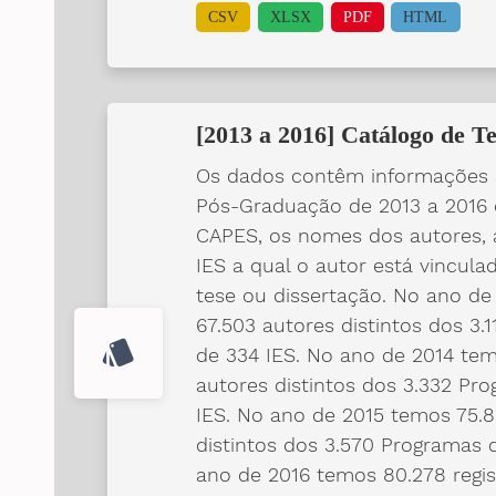
CSV
XLSX
PDF
HTML
[2013 a 2016] Catálogo de Te
Os dados contêm informações s
Pós-Graduação de 2013 a 2016 
CAPES, os nomes dos autores, a
IES a qual o autor está vincul
tese ou dissertação. No ano de
67.503 autores distintos dos 3
style
de 334 IES. No ano de 2014 tem
autores distintos dos 3.332 P
IES. No ano de 2015 temos 75.8
distintos dos 3.570 Programas
ano de 2016 temos 80.278 regis