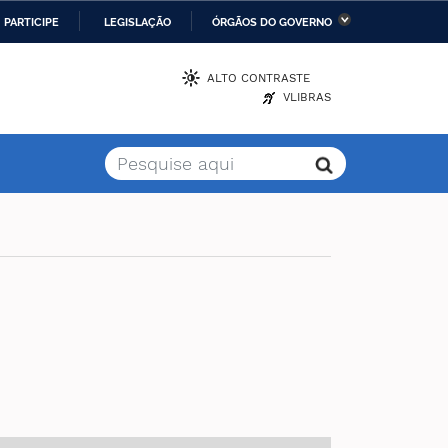
PARTICIPE
LEGISLAÇÃO
ÓRGÃOS DO GOVERNO
stério da Economia
Ministério da Infraestrutura
ALTO CONTRASTE
VLIBRAS
stério de Minas e Energia
Ministério da Ciência,
Tecnologia, Inovações e
Comunicações
stério da Mulher, da
Secretaria-Geral
lia e dos Direitos
anos
alto