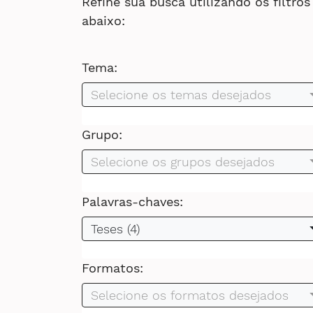
Refine sua busca utilizando os filtros
abaixo:
Tema:
Selecione os temas desejados
Grupo:
Selecione os grupos desejados
Palavras-chaves:
Teses (4)
Formatos:
Selecione os formatos desejados