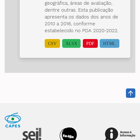
geográfica, áreas de avaliação,
dentre outras. Esta publicação
apresenta os dados dos anos de
2010 a 2016, conforme
estabelecido no PDA 2020-2022.
CSV
XLSX
PDF
HTML
arrow_upward