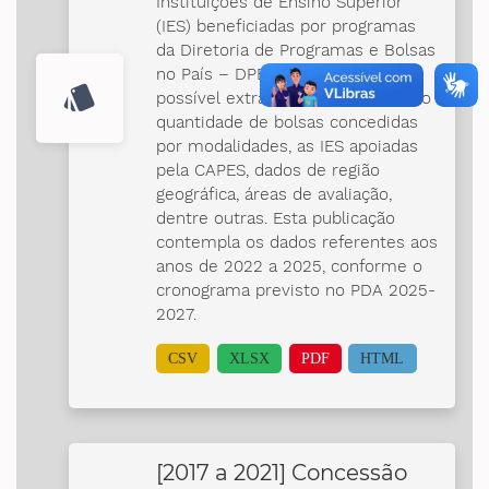
Instituições de Ensino Superior
(IES) beneficiadas por programas
da Diretoria de Programas e Bolsas
no País – DPB. A partir deles, é
style
possível extrair informações como
quantidade de bolsas concedidas
por modalidades, as IES apoiadas
pela CAPES, dados de região
geográfica, áreas de avaliação,
dentre outras. Esta publicação
contempla os dados referentes aos
anos de 2022 a 2025, conforme o
cronograma previsto no PDA 2025-
2027.
CSV
XLSX
PDF
HTML
[2017 a 2021] Concessão