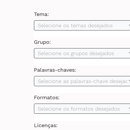
Tema:
Selecione os temas desejados
Grupo:
Selecione os grupos desejados
Palavras-chaves:
Selecione as palavras-chave desejad
Formatos:
Selecione os formatos desejados
Licenças: