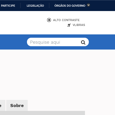
PARTICIPE
LEGISLAÇÃO
ÓRGÃOS DO GOVERNO
stério da Economia
Ministério da Infraestrutura
ALTO CONTRASTE
VLIBRAS
stério de Minas e Energia
Ministério da Ciência,
Tecnologia, Inovações e
Comunicações
stério da Mulher, da
Secretaria-Geral
lia e dos Direitos
anos
alto
e
Sobre