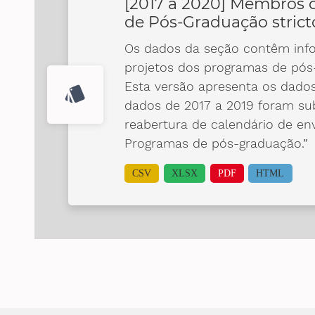
[2017 a 2020] Membros 
de Pós-Graduação strict
Os dados da seção contêm inf
projetos dos programas de pós-
Esta versão apresenta os dados
style
dados de 2017 a 2019 foram su
reabertura de calendário de en
Programas de pós-graduação.”
CSV
XLSX
PDF
HTML