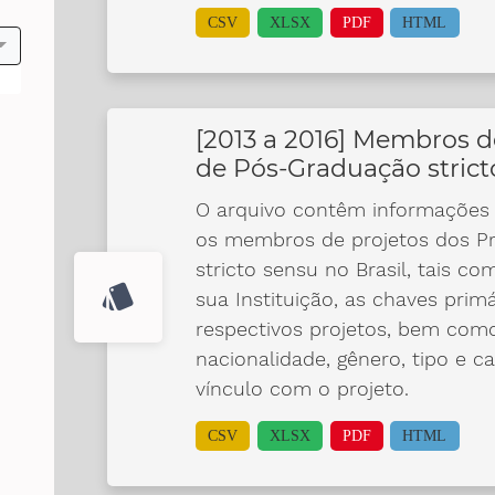
CSV
XLSX
PDF
HTML
[2013 a 2016] Membros d
de Pós-Graduação strict
O arquivo contêm informações 
os membros de projetos dos P
stricto sensu no Brasil, tais c
style
sua Instituição, as chaves prim
respectivos projetos, bem co
nacionalidade, gênero, tipo e ca
vínculo com o projeto.
CSV
XLSX
PDF
HTML