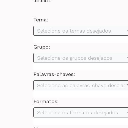
abaixo:
Tema:
Selecione os temas desejados
Grupo:
Selecione os grupos desejados
Palavras-chaves:
Selecione as palavras-chave desejad
Formatos:
Selecione os formatos desejados