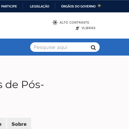
PARTICIPE
LEGISLAÇÃO
ÓRGÃOS DO GOVERNO
stério da Economia
Ministério da Infraestrutura
ALTO CONTRASTE
VLIBRAS
stério de Minas e Energia
Ministério da Ciência,
Tecnologia, Inovações e
Comunicações
stério da Mulher, da
Secretaria-Geral
lia e dos Direitos
anos
 de Pós-
alto
e
Sobre