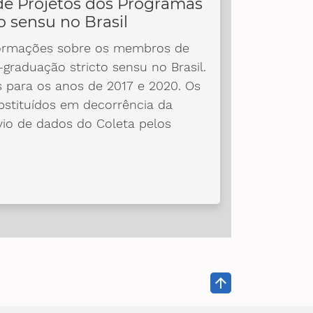
de Projetos dos Programas
o sensu no Brasil
ormações sobre os membros de
graduação stricto sensu no Brasil.
 para os anos de 2017 e 2020. Os
bstituídos em decorrência da
vio de dados do Coleta pelos
arrow_upward