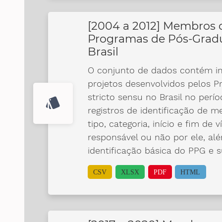
[2004 a 2012] Membros d
Programas de Pós-Gradu
Brasil
O conjunto de dados contém i
projetos desenvolvidos pelos 
stricto sensu no Brasil no per
style
registros de identificação de 
tipo, categoria, início e fim de 
responsável ou não por ele, a
identificação básica do PPG e s
CSV
XLSX
PDF
HTML