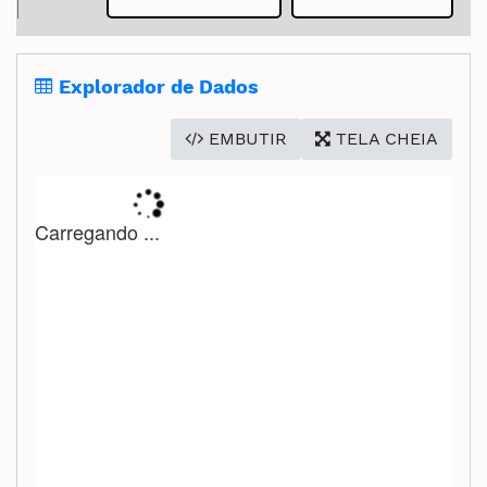
Secretaria de Governo
Gabinete de Segurança Institucional
Explorador de Dados
Advocacia-Geral da União
EMBUTIR
TELA CHEIA
Banco Central do Brasil
Planalto