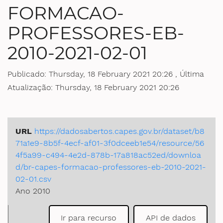
FORMACAO-
Ministério da Saúde
PROFESSORES-EB-
Ministério de Minas e Energia
2010-2021-02-01
Ministério da Ciência, Tecnologia, Inovações e Comunicações
Publicado: Thursday, 18 February 2021 20:26 , Última
Atualização: Thursday, 18 February 2021 20:26
Ministério do Meio Ambiente
Ministério do Turismo
URL
https://dadosabertos.capes.gov.br/dataset/b8
Ministério do Desenvolvimento Regional
71a1e9-8b5f-4ecf-af01-3f0dceeb1e54/resource/56
4f5a99-c494-4e2d-878b-17a818ac52ed/downloa
Controladoria-Geral da União
d/br-capes-formacao-professores-eb-2010-2021-
02-01.csv
Ministério da Mulher, da Família e dos Direitos Humanos
Ano 2010
Secretaria-Geral
Ir para recurso
API de dados