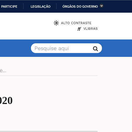
PARTICIPE
LEGISLAÇÃO
ÓRGÃOS DO GOVERNO
stério da Economia
Ministério da Infraestrutura
ALTO CONTRASTE
VLIBRAS
stério de Minas e Energia
Ministério da Ciência,
Tecnologia, Inovações e
Comunicações
stério da Mulher, da
Secretaria-Geral
lia e dos Direitos
...
anos
alto
020