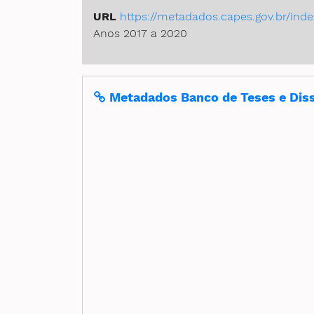
URL
https://metadados.capes.gov.br/ind
Anos 2017 a 2020
Metadados Banco de Teses e Dis