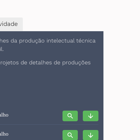
ividade
es da produção intelectual técnica
l.
rojetos de detalhes de produções
alho
search
arrow_downward
alho
search
arrow_downward