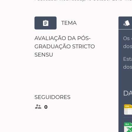
style
assignment
TEMA
Os 
AVALIAÇÃO DA PÓS-
dos
GRADUAÇÃO STRICTO
SENSU
Est
dos
DA
SEGUIDORES
supervisor_account
0