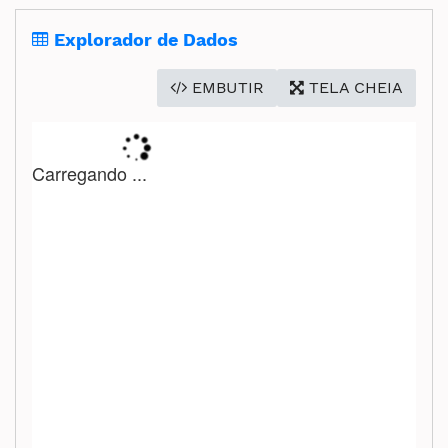
Secretaria de Governo
Explorador de Dados
Gabinete de Segurança Institucional
EMBUTIR
TELA CHEIA
Advocacia-Geral da União
Banco Central do Brasil
Planalto