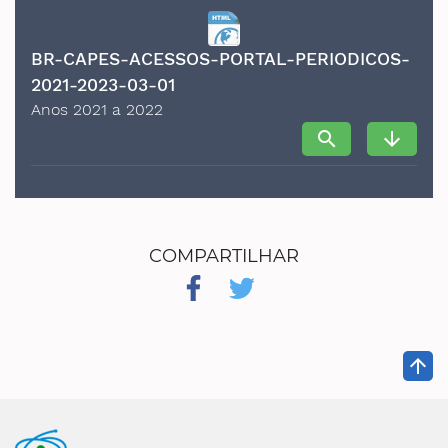
BR-CAPES-ACESSOS-PORTAL-PERIODICOS-
2021-2023-03-01
Anos 2021 a 2022
search
arrow_downward
COMPARTILHAR
arrow_upward