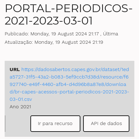
PORTAL-PERIODICOS-
Ministério da Saúde
2021-2023-03-01
Ministério de Minas e Energia
Publicado: Monday, 19 August 2024 21:17 , Última
Ministério da Ciência, Tecnologia, Inovações e Comunicações
Atualização: Monday, 19 August 2024 21:19
Ministério do Meio Ambiente
URL
https://dadosabertos.capes.gov.br/dataset/1ed
Ministério do Turismo
a5727-31f5-43a2-b083-5ef9ccb7d38d/resource/f6
927740-e49f-4460-afb4-d4d96b8a87e8/downloa
Ministério do Desenvolvimento Regional
d/br-capes-acessos-portal-periodicos-2021-2023-
03-01.csv
Controladoria-Geral da União
Ano 2021
Ministério da Mulher, da Família e dos Direitos Humanos
Ir para recurso
API de dados
Secretaria-Geral