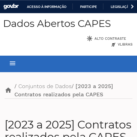
ACESSO À INFORMAÇÃO
PARTICIPE
LEGISLAÇÃO
Casa Civil
IR
Dados Abertos CAPES
PARA
Ministério da Justiça e Segurança Pública
O
ALTO CONTRASTE
CONTEÚDO
Ministério da Defesa
VLIBRAS
Ministério das Relações Exteriores
menu
Ministério da Economia
/
Conjuntos de Dados
/
[2023 a 2025]
Ministério da Infraestrutura
home
Contratos realizados pela CAPES
Ministério da Agricultura, Pecuária e Abastecimento
Ministério da Educação
[2023 a 2025] Contratos
Ministério da Cidadania
realizados pela CAPES