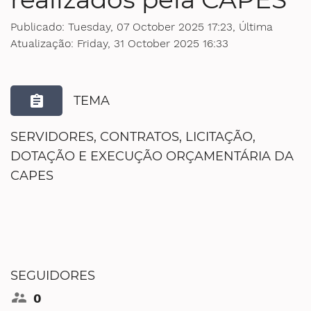
Ministério da Saúde
Publicado: Tuesday, 07 October 2025 17:23, Última
Atualização: Friday, 31 October 2025 16:33
Ministério de Minas e Energia
Ministério da Ciência, Tecnologia, Inovações e Comunicações
assignment
TEMA
Ministério do Meio Ambiente
SERVIDORES, CONTRATOS, LICITAÇÃO,
DOTAÇÃO E EXECUÇÃO ORÇAMENTÁRIA DA
Ministério do Turismo
CAPES
Ministério do Desenvolvimento Regional
Controladoria-Geral da União
Ministério da Mulher, da Família e dos Direitos Humanos
SEGUIDORES
Secretaria-Geral
supervisor_account
0