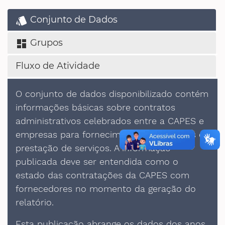
Conjunto de Dados
style
Grupos
dashboard
Fluxo de Atividade
O conjunto de dados disponibilizado contém
informações básicas sobre contratos
administrativos celebrados entre a CAPES e
empresas para fornecimento de produtos e
prestação de serviços. A informação
publicada deve ser entendida como o
estado das contratações da CAPES com
fornecedores no momento da geração do
relatório.
Esta publicação abrange os dados dos anos