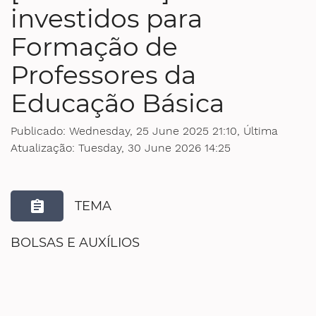
investidos para
Ministério da Saúde
Formação de
Ministério de Minas e Energia
Professores da
Ministério da Ciência, Tecnologia, Inovações e Comunicações
Educação Básica
Ministério do Meio Ambiente
Publicado: Wednesday, 25 June 2025 21:10, Última
Atualização: Tuesday, 30 June 2026 14:25
Ministério do Turismo
Ministério do Desenvolvimento Regional
assignment
TEMA
Controladoria-Geral da União
BOLSAS E AUXÍLIOS
Ministério da Mulher, da Família e dos Direitos Humanos
Secretaria-Geral