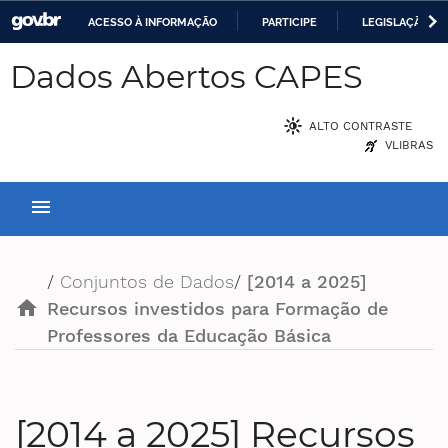
ACESSO À INFORMAÇÃO
PARTICIPE
LEGISLAÇÃO
Casa Civil
IR
Dados Abertos CAPES
PARA
Ministério da Justiça e Segurança Pública
O
ALTO CONTRASTE
CONTEÚDO
Ministério da Defesa
VLIBRAS
Ministério das Relações Exteriores
menu
Ministério da Economia
/
Conjuntos de Dados
/
[2014 a 2025]
Ministério da Infraestrutura
home
Recursos investidos para Formação de
Professores da Educação Básica
Ministério da Agricultura, Pecuária e Abastecimento
Ministério da Educação
[2014 a 2025] Recursos
Ministério da Cidadania