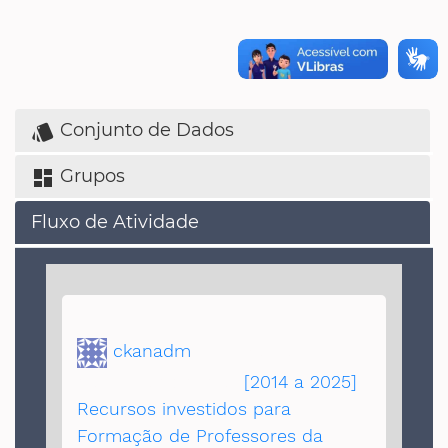
Conjunto de Dados
style
Grupos
dashboard
Fluxo de Atividade
ckanadm
atualizou o
conjunto de dados
[2014 a 2025]
Recursos investidos para
Formação de Professores da