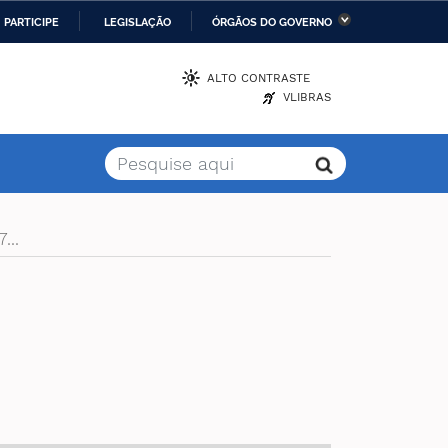
PARTICIPE
LEGISLAÇÃO
ÓRGÃOS DO GOVERNO
stério da Economia
Ministério da Infraestrutura
ALTO CONTRASTE
VLIBRAS
stério de Minas e Energia
Ministério da Ciência,
Tecnologia, Inovações e
Comunicações
stério da Mulher, da
Secretaria-Geral
lia e dos Direitos
...
anos
alto