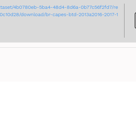
/dataset/4b0780eb-5ba4-48d4-8d6a-0b77c56f2fd7/re
0c10d28/download/br-capes-btd-2013a2016-2017-1