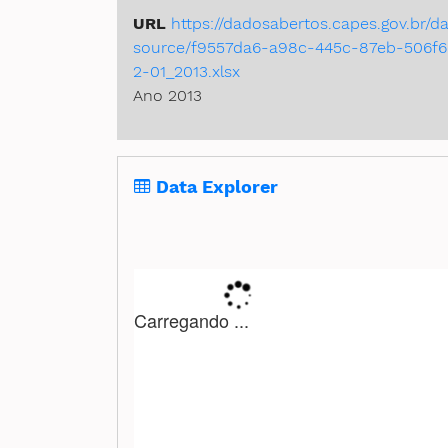
URL
https://dadosabertos.capes.gov.br
source/f9557da6-a98c-445c-87eb-506f6
2-01_2013.xlsx
Ano 2013
Data Explorer