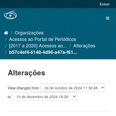
Pular
Entrar
para
o
Toggl
conteúdo
naviga
Organizações
Acessos ao Portal de Periódicos
[2017 a 2020] Acessos ao...
Alterações
b57c4ef4-6148-4d96-a47a-f61...
Alterações
View changes from
to