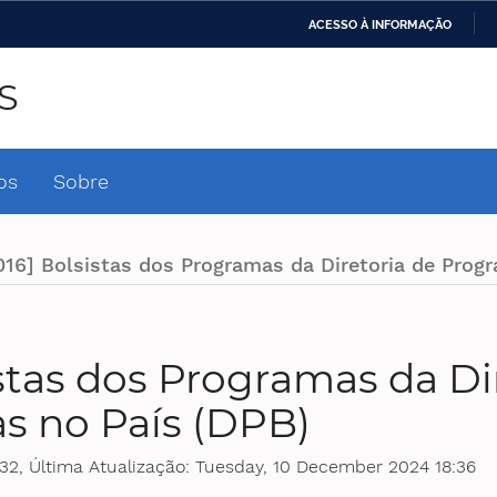
ACESSO À INFORMAÇÃO
Ministério da Defesa
Ministério das Relações
Mini
IR
Exteriores
S
PARA
O
Ministério da Cidadania
Ministério da Saúde
Mini
CONTEÚDO
os
Sobre
Ministério do
Controladoria-Geral da
Mini
Desenvolvimento Regional
União
Famí
016] Bolsistas dos Programas da Diretoria de Prog
Hum
Advocacia-Geral da União
Banco Central do Brasil
Plan
istas dos Programas da Di
s no País (DPB)
32, Última Atualização: Tuesday, 10 December 2024 18:36