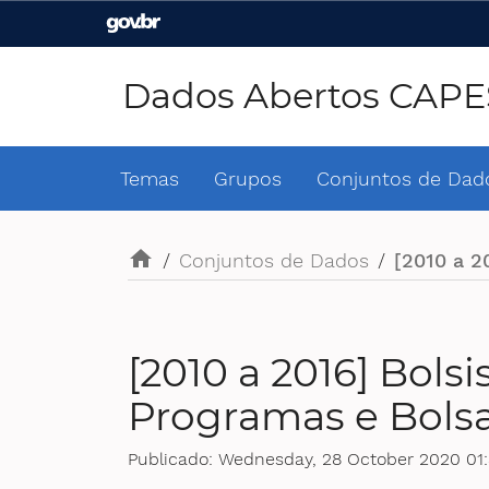
Casa Civil
Ministério da Justiça e
Segurança Pública
Dados Abertos CAPE
Ministério da Agricultura,
Ministério da Educação
Pecuária e Abastecimento
Temas
Grupos
Conjuntos de Dad
Ministério do Meio Ambiente
Ministério do Turismo
home
/
Conjuntos de Dados
/
[2010 a 2
Secretaria de Governo
Gabinete de Segurança
[2010 a 2016] Bols
Institucional
Programas e Bolsa
Publicado: Wednesday, 28 October 2020 01: