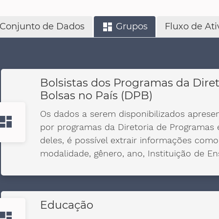
Conjunto de Dados
Grupos
Fluxo de At
dashboard
Bolsistas dos Programas da Dire
Bolsas no País (DPB)
Os dados a serem disponibilizados aprese
ashboard
por programas da Diretoria de Programas e
deles, é possível extrair informações com
modalidade, gênero, ano, Instituição de En
Educação
ashboard