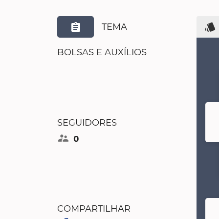
style
assignment
TEMA
BOLSAS E AUXÍLIOS
d
SEGUIDORES
supervisor_account
0
COMPARTILHAR
d