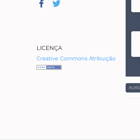
d
LICENÇA
Creative Commons Atribuição
AUXÍ