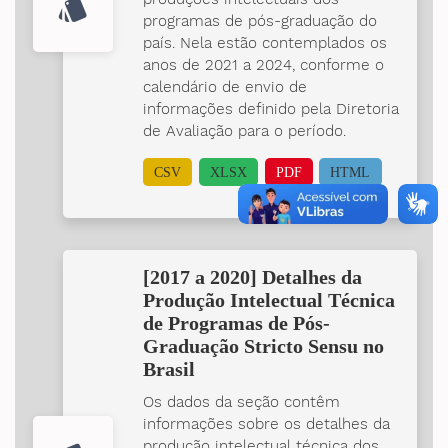
style
programas de pós-graduação do
país. Nela estão contemplados os
anos de 2021 a 2024, conforme o
calendário de envio de
informações definido pela Diretoria
de Avaliação para o período.
CSV
XLSX
PDF
HTML
[2017 a 2020] Detalhes da
Produção Intelectual Técnica
de Programas de Pós-
Graduação Stricto Sensu no
Brasil
Os dados da seção contêm
informações sobre os detalhes da
produção intelectual técnica dos