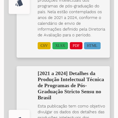
produções intelectuais dos
style
programas de pós-graduação do
país. Nela estão contemplados os
anos de 2021 a 2024, conforme o
calendário de envio de
informações definido pela Diretoria
de Avaliação para o período.
CSV
XLSX
PDF
HTML
[2021 a 2024] Detalhes da
Produção Intelectual Técnica
de Programas de Pós-
Graduação Stricto Sensu no
Brasil
Esta publicação tem como objetivo
divulgar os dados dos detalhes das
produções intelectuais dos