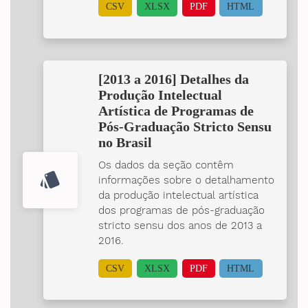
CSV
XLSX
PDF
HTML
[2013 a 2016] Detalhes da
Produção Intelectual
Artística de Programas de
Pós-Graduação Stricto Sensu
no Brasil
Os dados da seção contêm
style
informações sobre o detalhamento
da produção intelectual artística
dos programas de pós-graduação
stricto sensu dos anos de 2013 a
2016.
CSV
XLSX
PDF
HTML