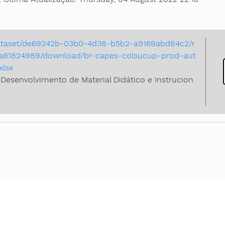
/dataset/de69242b-03b0-4d38-b5b2-a9169abd84c2/r
a61824989/download/br-capes-colsucup-prod-aut
xlsx
Desenvolvimento de Material Didático e Instrucion