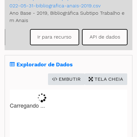
022-05-31-bibliografica-anais-2019.csv
Secretaria de Governo
Ano Base - 2019, Bibliográfica Subtipo Trabalho e
m Anais
Gabinete de Segurança Institucional
Ir para recurso
API de dados
Advocacia-Geral da União
Banco Central do Brasil
Explorador de Dados
Planalto
EMBUTIR
TELA CHEIA