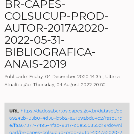
BR-CAPES-
Ministério da Saúde
COLSUCUP-PROD-
AUTOR-2017A2020-
Ministério de Minas e Energia
2022-05-31-
Ministério da Ciência, Tecnologia, Inovações e Comunicações
BIBLIOGRAFICA-
Ministério do Meio Ambiente
ANAIS-2019
Ministério do Turismo
Publicado: Friday, 04 December 2020 14:35 , Última
Ministério do Desenvolvimento Regional
Atualização: Thursday, 04 August 2022 20:52
Controladoria-Geral da União
URL
https://dadosabertos.capes.gov.br/dataset/de
Ministério da Mulher, da Família e dos Direitos Humanos
69242b-03b0-4d38-b5b2-a9169abd84c2/resourc
e/faa67377-7495-4fac-9317-c0e555855d19/downl
Secretaria-Geral
oad/br-capes-colsucup-prod-autor-2017a2020-2